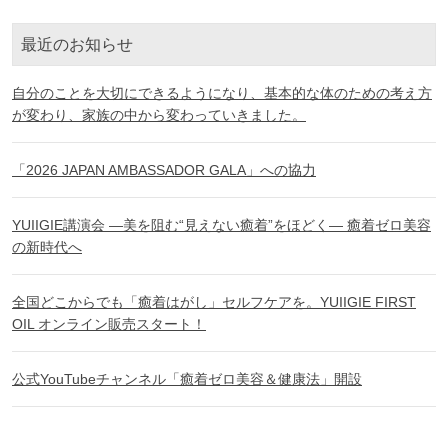
最近のお知らせ
自分のことを大切にできるようになり、基本的な体のための考え方
が変わり、家族の中から変わっていきました。
「2026 JAPAN AMBASSADOR GALA」への協力
YUIIGIE講演会 ―美を阻む“見えない癒着”をほどく― 癒着ゼロ美容
の新時代へ
全国どこからでも「癒着はがし」セルフケアを。YUIIGIE FIRST
OIL オンライン販売スタート！
公式YouTubeチャンネル「癒着ゼロ美容＆健康法」開設